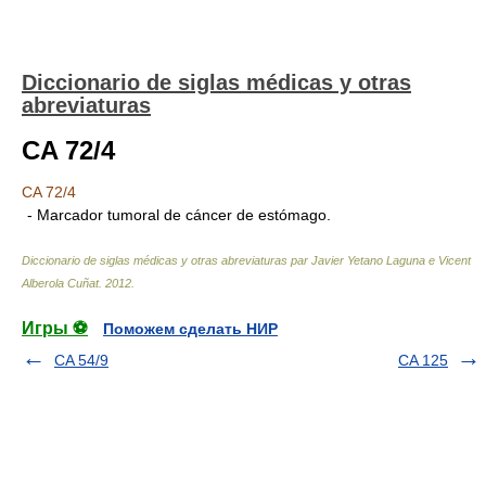
Diccionario de siglas médicas y otras
abreviaturas
CA 72/4
CA 72/4
- Marcador tumoral de cáncer de estómago.
Diccionario de siglas médicas y otras abreviaturas par Javier Yetano Laguna e Vicent
Alberola Cuñat
.
2012
.
Игры ⚽
Поможем сделать НИР
CA 54/9
CA 125